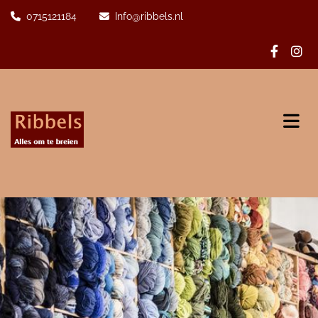
0715121184
Info@ribbels.nl

