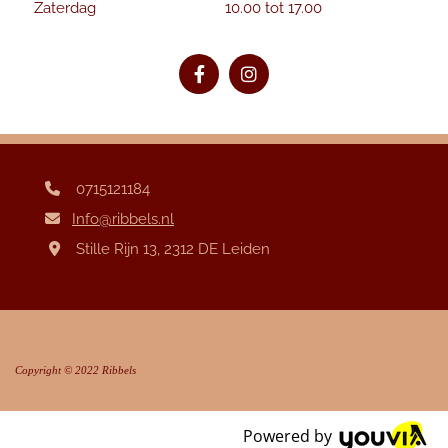
Zaterdag
10.00 tot 17.00
0715121184

Info@ribbels.nl

Stille Rijn 13, 2312 DE Leiden

Copyright © 2022 Ribbels
Powered by