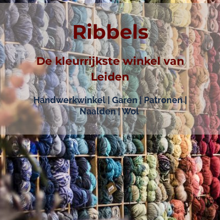
Ribbels
De kleurrijkste winkel van
Leiden
Handwerkwinkel | Garen | Patronen |
Naalden | Wol