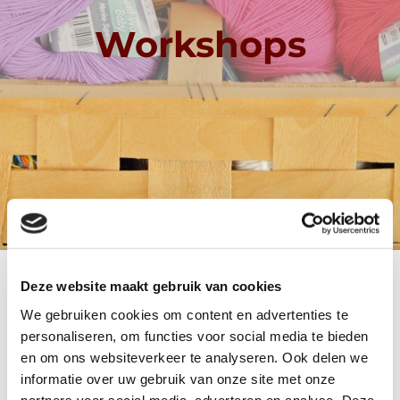
Workshops
Deze website maakt gebruik van cookies
We gebruiken cookies om content en advertenties te
personaliseren, om functies voor social media te bieden
Workshops bij Ribbels
en om ons websiteverkeer te analyseren. Ook delen we
informatie over uw gebruik van onze site met onze
Op dit moment organiseren wij regelmatig workshops voor
partners voor social media, adverteren en analyse. Deze