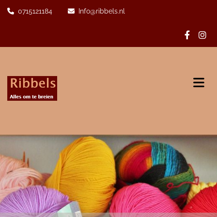
0715121184
Info@ribbels.nl

